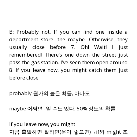
B: Probably not. If you can find one inside a
department store. the maybe. Otherwise, they
usually close before 7. Oh! Wait! I just
remembered! There’s one down the street just
pass the gas station. I’ve seen them open around
8. If you leave now, you might catch them just
before close
probably 뭔가의 높은 확률, 아마도
maybe 어쩌면 -일 수도 있다, 50% 정도의 확률
If you leave now, you might
지금 출발하면 잘하면(운이 좋으면)→if와 might 조