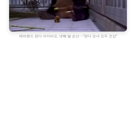
에버랜드 판다 아이바오, 넷째 딸 순산‥”판다 모녀 모두 건강”