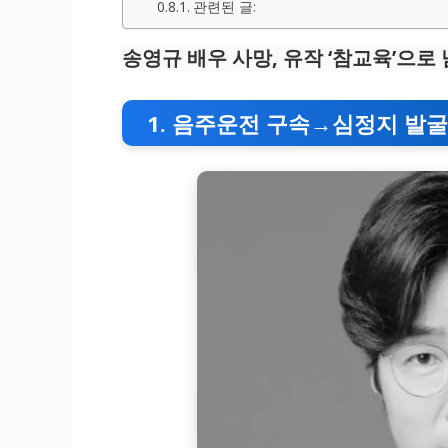
관련된 글:
송영규 배우 사망, 유작 ‘참교육’으로
1. 음주운전 구속→심정지 발굴