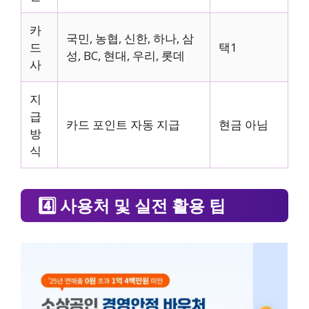
카
국민, 농협, 신한, 하나, 삼
드
택1
성, BC, 현대, 우리, 롯데
사
지
급
카드 포인트 자동 지급
현금 아님
방
식
4️⃣ 사용처 및 실전 활용 팁