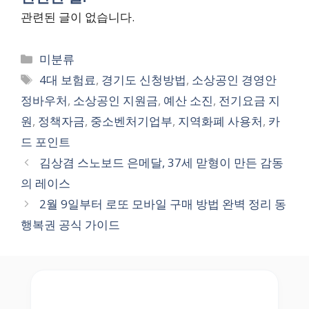
관련된 글이 없습니다.
Categories
미분류
Tags
4대 보험료
,
경기도 신청방법
,
소상공인 경영안
정바우처
,
소상공인 지원금
,
예산 소진
,
전기요금 지
원
,
정책자금
,
중소벤처기업부
,
지역화폐 사용처
,
카
드 포인트
김상겸 스노보드 은메달, 37세 맏형이 만든 감동
의 레이스
2월 9일부터 로또 모바일 구매 방법 완벽 정리 동
행복권 공식 가이드