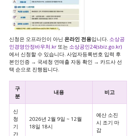
신청은 오프라인이 아닌
온라인 전용
입니다.
소상공
인경영안정바우처.kr
또는
소상공인24(sbiz.go.kr)
에서 신청할 수 있습니다. 사업자등록번호 입력 후
본인인증 → 국세청 연매출 자동 확인 → 카드사 선
택 순으로 진행됩니다.
구
내용
비고
분
신
예산 소진
청
2026년 2월 9일 ~ 12월
시 조기 마
기
18일 18시
감
간