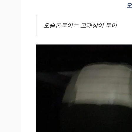
오
오슬롭투어는 고래상어 투어