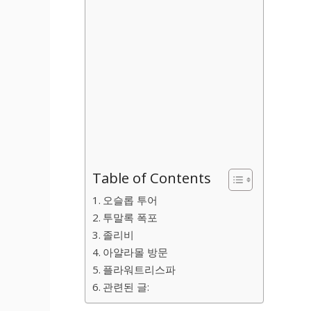
Table of Contents
오슬롭 투어
투말록 폭포
졸리비
아얄라몰 방문
플라워트리스파
관련된 글: