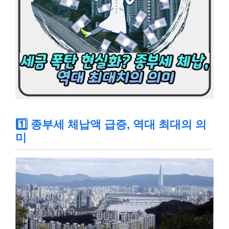
1️⃣ 종부세 체납액 급증, 역대 최대의 의
미