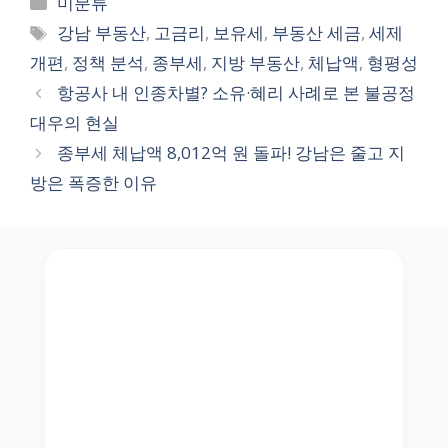
미분류
Tags
강남 부동산
,
고금리
,
보유세
,
부동산 세금
,
세제
개편
,
정책 분석
,
종부세
,
지방 부동산
,
체납액
,
형평성
항공사 내 인종차별? 소유·혜리 사례로 본 불공정
대우의 현실
종부세 체납액 8,012억 원 돌파! 강남은 줄고 지
방은 폭증한 이유