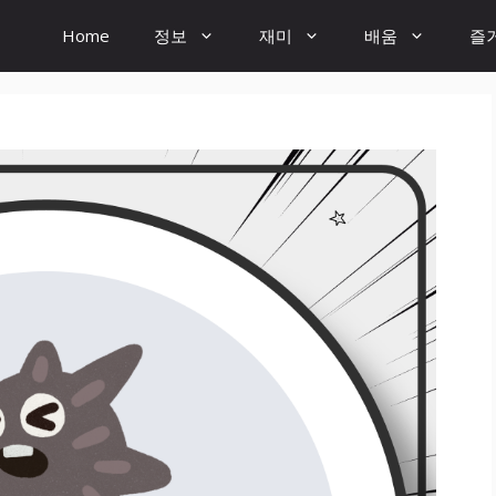
Home
정보
재미
배움
즐