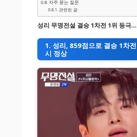
자주 묻는 질문
관련된 글:
성리 무명전설 결승 1차전 1위 등극…
1. 성리, 859점으로 결승 1차
시 정상