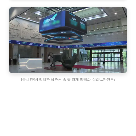
[증시전략] 백악관 낙관론 속 美 경제 양극화 ‘심화’…판단은?