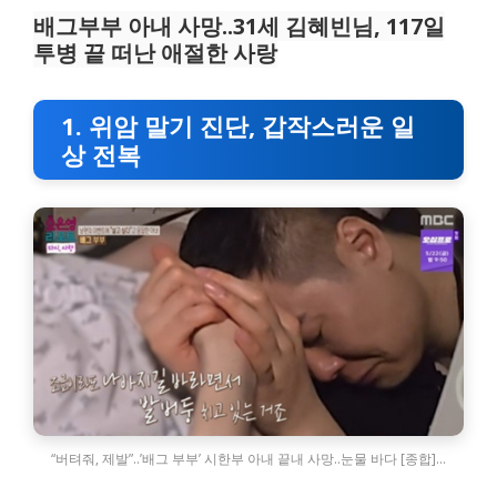
배그부부 아내 사망..31세 김혜빈님, 117일
투병 끝 떠난 애절한 사랑
1. 위암 말기 진단, 갑작스러운 일
상 전복
“버텨줘, 제발”..’배그 부부’ 시한부 아내 끝내 사망..눈물 바다 [종합]…