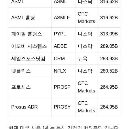
ASML
ASML
나스닥
316.62B
OTC
ASML 홀딩
ASMLF
316.62B
Markets
페이팔 홀딩스
PYPL
나스닥
313.09B
어도비 시스템즈
ADBE
나스닥
289.05B
세일즈포스닷컴
CRM
뉴욕
283.93B
넷플릭스
NFLX
나스닥
280.52B
OTC
프로서스
PROSF
264.95B
Markets
OTC
Prosus ADR
PROSY
264.95B
Markets
현재 미국 시총 1위는 통신 기업인 IHS 홀딩 입니다.