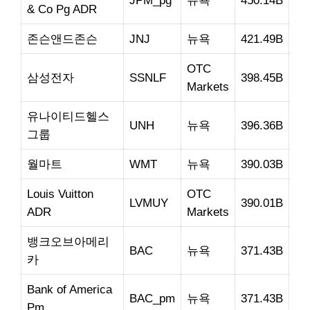
JPM_pg
뉴욕
450.14B
& Co Pg ADR
존슨앤드존슨
JNJ
뉴욕
421.49B
OTC
삼성전자
SSNLF
398.45B
Markets
유나이티드헬스
UNH
뉴욕
396.36B
그룹
월마트
WMT
뉴욕
390.03B
Louis Vuitton
OTC
LVMUY
390.01B
ADR
Markets
뱅크오브아메리
BAC
뉴욕
371.43B
카
Bank of America
BAC_pm
뉴욕
371.43B
Pm