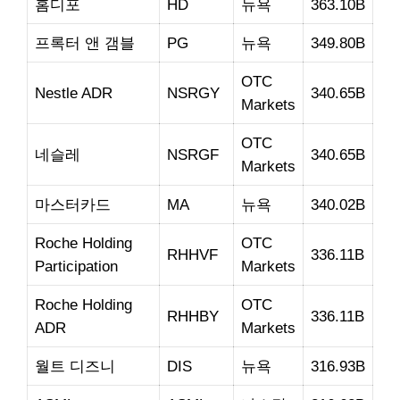
홈디포
HD
뉴욕
363.10B
프록터 앤 갬블
PG
뉴욕
349.80B
OTC
Nestle ADR
NSRGY
340.65B
Markets
OTC
네슬레
NSRGF
340.65B
Markets
마스터카드
MA
뉴욕
340.02B
Roche Holding
OTC
RHHVF
336.11B
Participation
Markets
Roche Holding
OTC
RHHBY
336.11B
ADR
Markets
월트 디즈니
DIS
뉴욕
316.93B