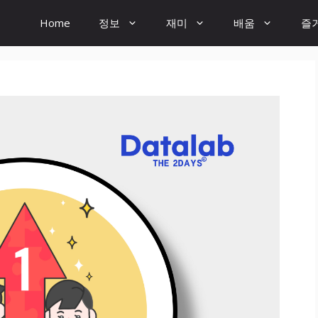
Home
정보
재미
배움
즐