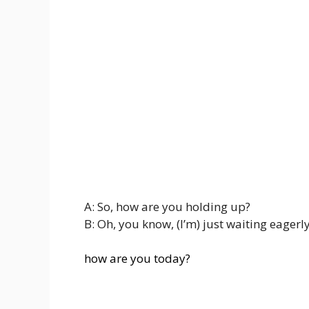
A: So, how are you holding up?
B: Oh, you know, (I’m) just waiting eagerl
how are you today?