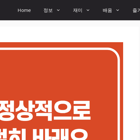
Home
정보
재미
배움
즐