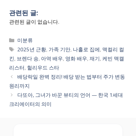
관련된 글:
관련된 글이 없습니다.
Categories
미분류
Tags
2025년 근황
,
가족 기만
,
나홀로 집에
,
맥컬리 컬
킨
,
브렌다 송
,
아역 배우
,
영화 배우
,
재기
,
케빈 맥캘
리스터
,
헐리우드 스타
배당락일 완벽 정리! 배당 받는 법부터 주가 변동
원리까지
다또아, 그녀가 바꾼 뷰티의 언어 — 한국 1세대
크리에이터의 의미