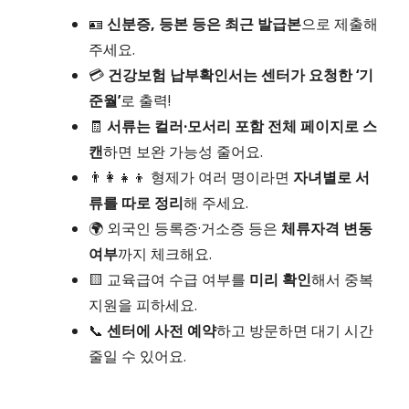
🪪
신분증, 등본 등은 최근 발급본
으로 제출해
주세요.
💳
건강보험 납부확인서는 센터가 요청한 ‘기
준월’
로 출력!
🧾
서류는 컬러·모서리 포함 전체 페이지로 스
캔
하면 보완 가능성 줄어요.
👨‍👩‍👧‍👦 형제가 여러 명이라면
자녀별로 서
류를 따로 정리
해 주세요.
🌍 외국인 등록증·거소증 등은
체류자격 변동
여부
까지 체크해요.
🟨 교육급여 수급 여부를
미리 확인
해서 중복
지원을 피하세요.
📞
센터에 사전 예약
하고 방문하면 대기 시간
줄일 수 있어요.