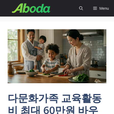
Skip
Menu
to
content
다문화가족 교육활동
비 최대 60만원 바우