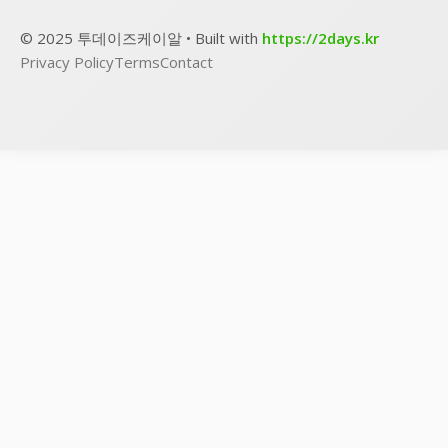
© 2025 투데이즈케이알 • Built with
https://2days.kr
Privacy Policy
Terms
Contact