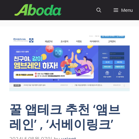
Skip
Menu
to
content
꿀 앱테크 추천 ‘앰브
레인’ , ‘서베이링크’
2024년 08월 07일
by
urjent