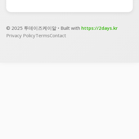
© 2025 투데이즈케이알 • Built with
https://2days.kr
Privacy Policy
Terms
Contact