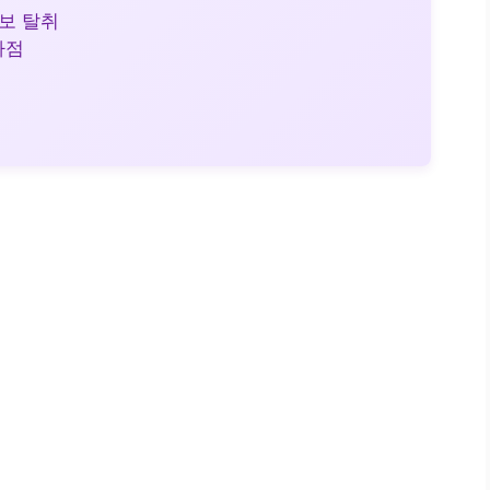
정보 탈취
사점