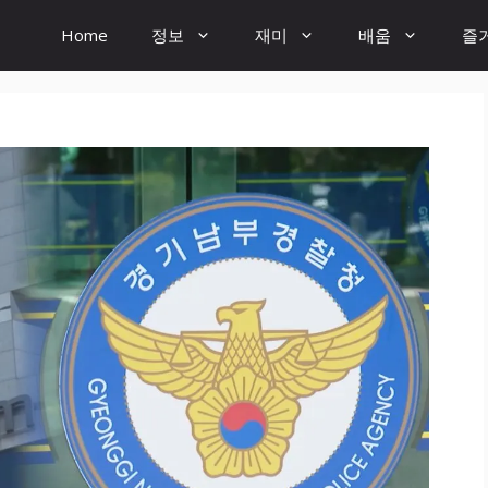
Home
정보
재미
배움
즐