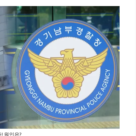
증! 원인은?