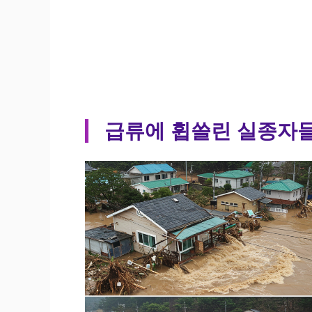
급류에 휩쓸린 실종자들