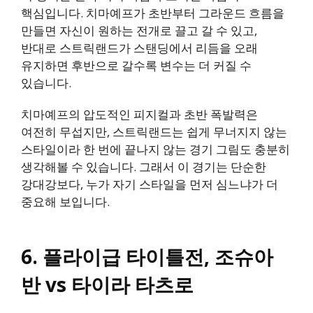
핵심입니다. 치마예프가 초반부터 그라운드 흐름을
만들면 자신이 원하는 전개로 끌고 갈 수 있고,
반대로 스트릭랜드가 스탠딩에서 리듬을 오래
유지하면 후반으로 갈수록 변수는 더 커질 수
있습니다.
치마예프의 압도적인 피지컬과 초반 폭발력은
여전히 무섭지만, 스트릭랜드는 쉽게 무너지지 않는
스타일이라 한 번에 끝나지 않는 경기 그림도 충분히
생각해볼 수 있습니다. 그래서 이 경기는 단순한
강대강보다, 누가 자기 스타일을 먼저 심느냐가 더
중요해 보입니다.
6. 플라이급 타이틀전, 조슈아
반 vs 타이라 타츠로