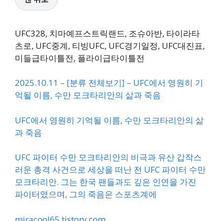
UFC328, 치마예프스트릭랜드, 조슈아반, 타이라타
츠로, UFC중계, 티빙UFC, UFC경기일정, UFC대진표,
미들급타이틀전, 플라이급타이틀전
2025.10.11 – [분류 전체보기] – UFC에서 영원히 기
억될 이름, 수만 모크타리안의 삶과 죽음
UFC에서 영원히 기억될 이름, 수만 모크타리안의 삶
과 죽음
UFC 파이터 수만 모크타리안의 비극과 유산 갑작스
러운 총격 사건으로 세상을 떠난 전 UFC 파이터 수만
모크타리안. 그는 한국 팬들과도 깊은 인연을 가진
파이터였으며, 그의 죽음은 스포츠계에
miracool65.tistory.com