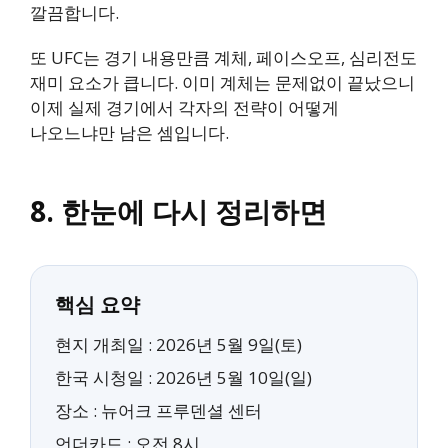
깔끔합니다.
또 UFC는 경기 내용만큼 계체, 페이스오프, 심리전도
재미 요소가 큽니다. 이미 계체는 문제없이 끝났으니
이제 실제 경기에서 각자의 전략이 어떻게
나오느냐만 남은 셈입니다.
8. 한눈에 다시 정리하면
핵심 요약
현지 개최일 : 2026년 5월 9일(토)
한국 시청일 : 2026년 5월 10일(일)
장소 : 뉴어크 프루덴셜 센터
언더카드 : 오전 8시