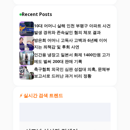
Recent Posts
10대 어머니 살해 인천 부평구 아파트 사건
발생 경위와 존속살인 혐의 체포 결과
방은희 어머니 고독사 고백과 6년째 이어
지는 죄책감 및 후회 사연
인간용 냉장고 일본서 화제 1400만원 고가
에도 벌써 200대 판매 기록
축구협회 외국인 심판 성접대 의혹, 문체부
보고서로 드러난 과거 비리 정황
⚡ 실시간 검색 트렌드