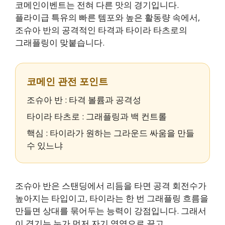
코메인이벤트는 전혀 다른 맛의 경기입니다.
플라이급 특유의 빠른 템포와 높은 활동량 속에서,
조슈아 반의 공격적인 타격과 타이라 타츠로의
그래플링이 맞붙습니다.
코메인 관전 포인트
조슈아 반 : 타격 볼륨과 공격성
타이라 타츠로 : 그래플링과 백 컨트롤
핵심 : 타이라가 원하는 그라운드 싸움을 만들
수 있느냐
조슈아 반은 스탠딩에서 리듬을 타면 공격 회전수가
높아지는 타입이고, 타이라는 한 번 그래플링 흐름을
만들면 상대를 묶어두는 능력이 강점입니다. 그래서
이 경기는 누가 먼저 자기 영역으로 끌고