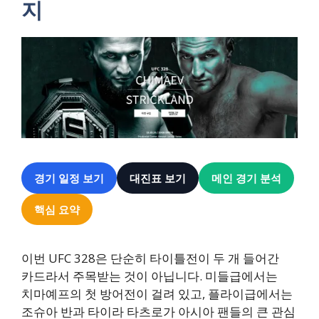
지
경기 일정 보기
대진표 보기
메인 경기 분석
핵심 요약
이번 UFC 328은 단순히 타이틀전이 두 개 들어간
카드라서 주목받는 것이 아닙니다. 미들급에서는
치마예프의 첫 방어전이 걸려 있고, 플라이급에서는
조슈아 반과 타이라 타츠로가 아시아 팬들의 큰 관심