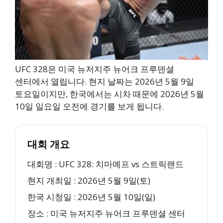
UFC 328은 미국 뉴저지주 뉴어크 프루덴셜
센터에서 열립니다. 현지 날짜는 2026년 5월 9일
토요일이지만, 한국에서는 시차 때문에 2026년 5월
10일 일요일 오전에 경기를 보게 됩니다.
대회 개요
대회명 : UFC 328: 치마예프 vs 스트릭랜드
현지 개최일 : 2026년 5월 9일(토)
한국 시청일 : 2026년 5월 10일(일)
장소 : 미국 뉴저지주 뉴어크 프루덴셜 센터