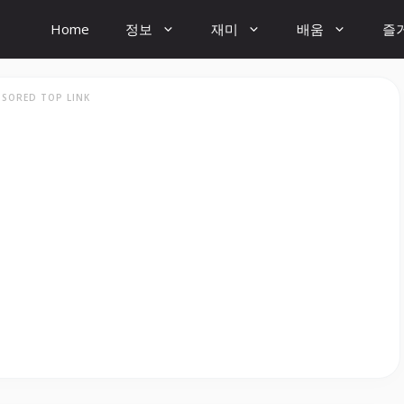
Home
정보
재미
배움
즐
SORED TOP LINK