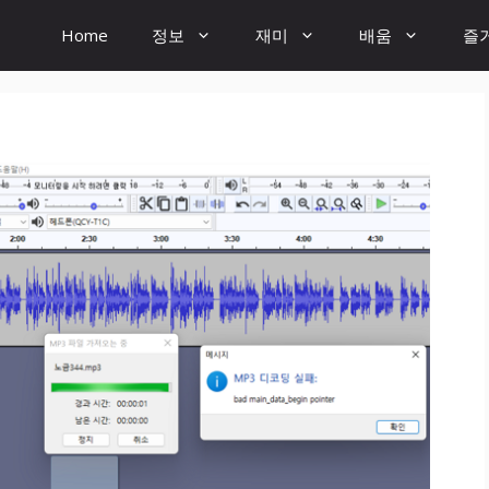
Home
정보
재미
배움
즐