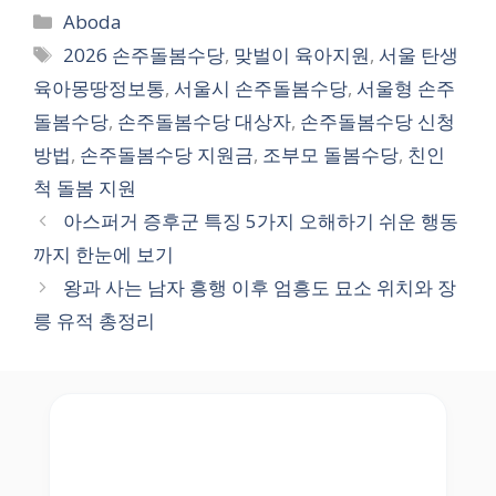
Categories
Aboda
Tags
2026 손주돌봄수당
,
맞벌이 육아지원
,
서울 탄생
육아몽땅정보통
,
서울시 손주돌봄수당
,
서울형 손주
돌봄수당
,
손주돌봄수당 대상자
,
손주돌봄수당 신청
방법
,
손주돌봄수당 지원금
,
조부모 돌봄수당
,
친인
척 돌봄 지원
아스퍼거 증후군 특징 5가지 오해하기 쉬운 행동
까지 한눈에 보기
왕과 사는 남자 흥행 이후 엄흥도 묘소 위치와 장
릉 유적 총정리