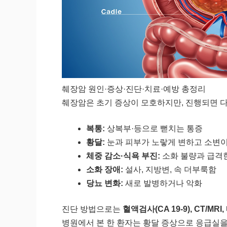
췌장암 원인·증상·진단·치료·예방 총정리
췌장암은 초기 증상이 모호하지만, 진행되면 
복통:
상복부·등으로 뻗치는 통증
황달:
눈과 피부가 노랗게 변하고 소변
체중 감소·식욕 부진:
소화 불량과 급격
소화 장애:
설사, 지방변, 속 더부룩함
당뇨 변화:
새로 발병하거나 악화
진단 방법으로는
혈액검사(CA 19-9), CT/MRI
병원에서 본 한 환자는 황달 증상으로 응급실을