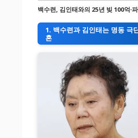
백수련, 김인태와의 25년 빚 100억·
1. 백수련과 김인태는 명동 극단
혼