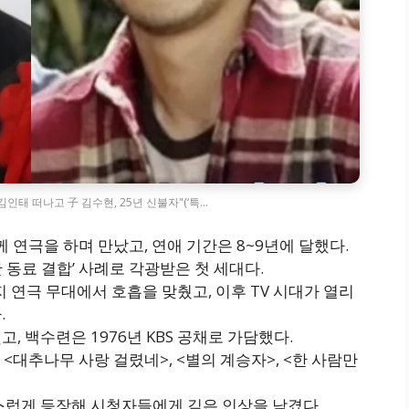
김인태 떠나고 子 김수현, 25년 신불자"(‘특…
 연극을 하며 만났고, 연애 기간은 8~9년에 달했다.
 동료 결합’ 사례로 각광받은 첫 세대다.
지 연극 무대에서 호흡을 맞췄고, 이후 TV 시대가 열리
.
고, 백수련은 1976년 KBS 공채로 가담했다.
<대추나무 사랑 걸렸네>, <별의 계승자>, <한 사람만
스럽게 등장해 시청자들에게 깊은 인상을 남겼다.