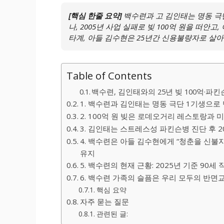
[핵심 한줄 요약]
백수련과 고 김인태는 명동 극단
나, 2005년 사업 실패로 빚 100억 원을 떠안
타계, 아들 김수현은 25년간 신용불량자로 살아
Table of Contents
백수련, 김인태와의 25년 빚 100억·파킨슨
1. 백수련과 김인태는 명동 극단 1기생으로 
2. 100억 원 빚은 로데오거리 레스토랑과 
3. 김인태는 스트레스성 파킨슨병 진단 후 20
4. 백수련은 아들 김수현에게 “청춘을 신불
유지
5. 백수련의 현재 근황: 2025년 기준 90
6. 백수련 가족의 슬픔은 우리 모두의 반면교사
핵심 요약
자주 묻는 질문
관련된 글: