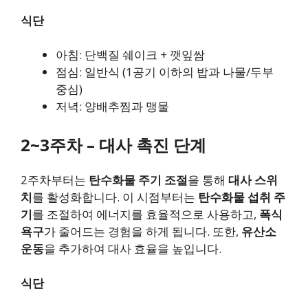
식단
아침: 단백질 쉐이크 + 깻잎쌈
점심: 일반식 (1공기 이하의 밥과 나물/두부
중심)
저녁: 양배추찜과 맹물
2~3주차 – 대사 촉진 단계
2주차부터는
탄수화물 주기 조절
을 통해
대사 스위
치
를 활성화합니다. 이 시점부터는
탄수화물 섭취 주
기
를 조절하여 에너지를 효율적으로 사용하고,
폭식
욕구
가 줄어드는 경험을 하게 됩니다. 또한,
유산소
운동
을 추가하여 대사 효율을 높입니다.
식단