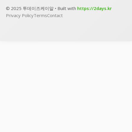
© 2025 투데이즈케이알 • Built with
https://2days.kr
Privacy Policy
Terms
Contact