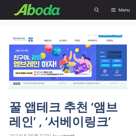
Skip
Menu
to
content
꿀 앱테크 추천 ‘앰브
레인’ , ‘서베이링크’
2024년 08월 07일
by
urjent