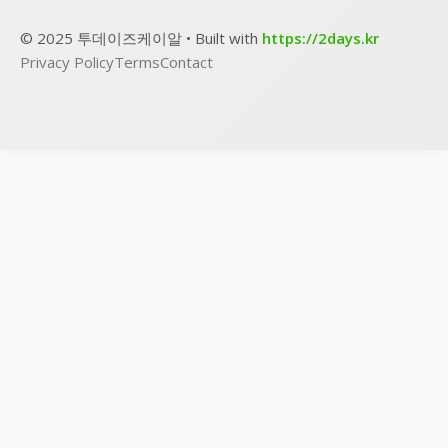
© 2025 투데이즈케이알 • Built with
https://2days.kr
Privacy Policy
Terms
Contact