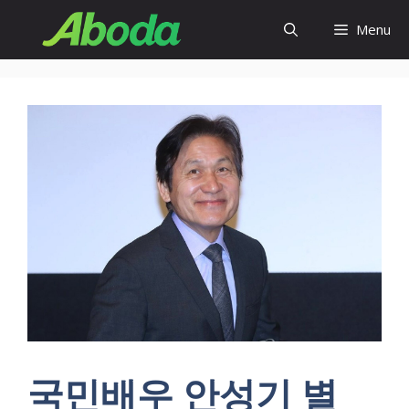
Skip
Menu
to
content
국민배우 안성기 별