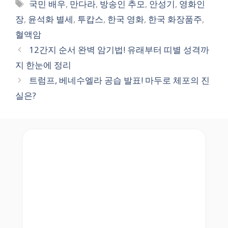
Tags
국민 배우
,
만다라
,
방송인 추모
,
안성기
,
영화인
장
,
윤석화 별세
,
투캅스
,
한국 영화
,
한국 화장품주
,
혈액암
12간지 순서 완벽 암기법! 유래부터 띠별 성격까
지 한눈에 정리
트럼프, 베네수엘라 공습 발표! 마두로 체포의 진
실은?